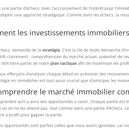
ne partie d’échecs. Avec l’accroissement de l’intérêt pour l’immob
adopter une approche stratégique. Comme dans les échecs, la réuss
omment les investissements immobilier
échecs, demande de la
stratégie
. C’est la clé de toute démarche d’
ectifs clairement : compréhension du marché actuel, potentiel de re
 doit faire partie de notre
plan tactique
afin de maximiser les profi
ous efforçons d’analyser chaque détail en prévision des mouvem
ratégie en immobilier est tout aussi crucial que d’anticiper les mo
: comprendre le marché immobilier c
omprendre qu’il y aura des opportunités à saisir. Chaque partie est
là où on ne les attend pas, tout comme dans une partie d’échecs. L
re à profit pour gagner la partie.
es opportunités sont parfois celles que nous avons ignorées, car no